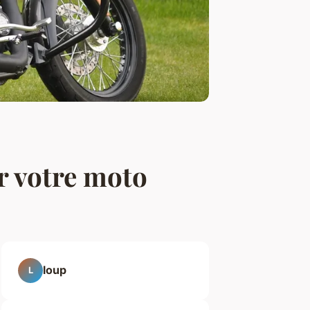
r votre moto
loup
L