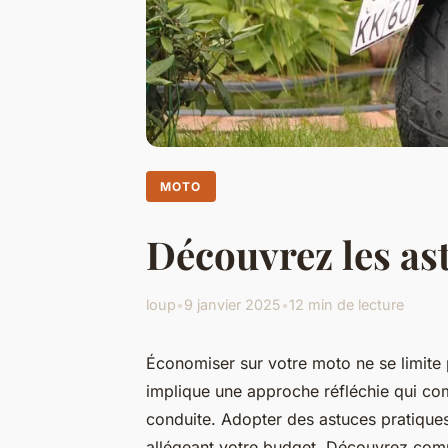
MOTO
Découvrez les as
loup
•
9 janvier 2025
•
12 min de lecture
Économiser sur votre moto ne se limite 
implique une approche réfléchie qui co
conduite. Adopter des astuces pratiques
allégeant votre budget. Découvrez com