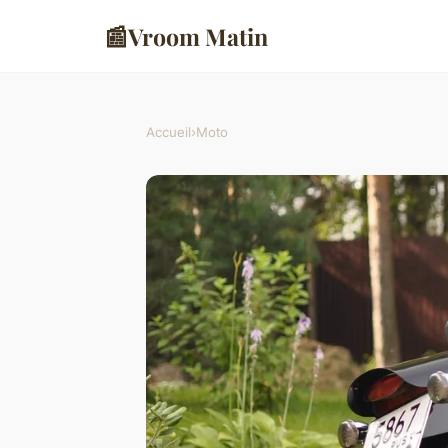
📰
Vroom Matin
Accueil
›
Moto